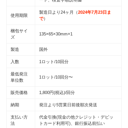
追
加
製造日より24ヶ月（
2024年7月23日ま
使用期限
す
で
）
る
梱包サイ
135×65×30mm×1
ズ
製造
国外
入数
1ロット/10回分
最低発注
1ロット/10回分〜
単位数
販売価格
1,800円(税込)/回分
納期
発注より5営業日前後順次発送
支払い方
代金引換
(現金の他クレジット・デビッ
法
トカード利用可)
、銀行振込前払い