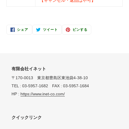
【キャンセル・返品は不可】
FACEBOOK
TWITTER
PINTEREST
シェア
ツイート
ピンする
で
に
で
シ
投
ピ
ェ
稿
ン
ア
す
す
す
る
る
る
有限会社イネット
〒170-0013 東京都豊島区東池袋4-38-10
TEL : 03-5957-1682 FAX : 03-5957-1684
HP :
https://www.inet-co.com/
クイックリンク