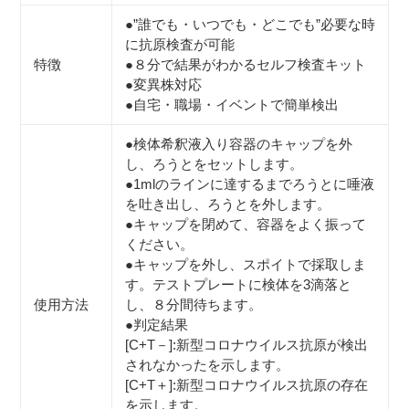
●”誰でも・いつでも・どこでも”必要な時
に抗原検査が可能
特徴
●８分で結果がわかるセルフ検査キット
●変異株対応
●自宅・職場・イベントで簡単検出
●検体希釈液入り容器のキャップを外
し、ろうとをセットします。
●1mlのラインに達するまでろうとに唾液
を吐き出し、ろうとを外します。
●キャップを閉めて、容器をよく振って
ください。
●キャップを外し、スポイトで採取しま
す。テストプレートに検体を3滴落と
使用方法
し、８分間待ちます。
●判定結果
[C+T－]:新型コロナウイルス抗原が検出
されなかったを示します。
[C+T＋]:新型コロナウイルス抗原の存在
を示します。