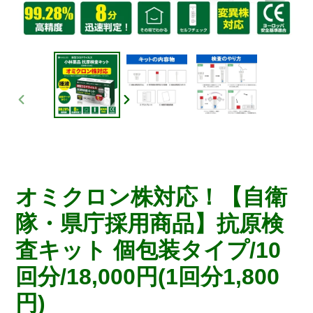
前
次
の
の
ス
ス
ラ
ラ
イ
イ
ド
ド
オミクロン株対応！【自衛
隊・県庁採用商品】抗原検
査キット 個包装タイプ/10
回分/18,000円(1回分1,800
円)