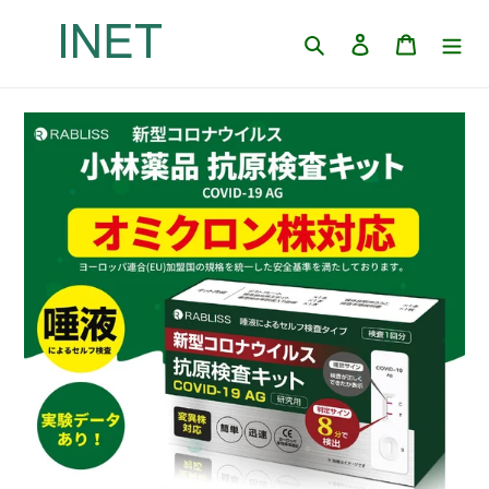
コ
ン
検索
ログイン
カート
テ
ン
ツ
に
ス
キ
ッ
プ
す
る