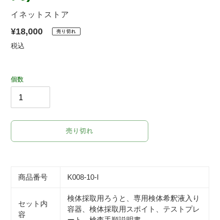
販
イネットストア
売
通
¥18,000
売り切れ
元
常
税込
価
格
個数
売り切れ
カ
ー
ト
商品番号
K008-10-I
に
商
検体採取用ろうと、専用検体希釈液入り
セット内
品
容器、検体採取用スポイト、テストプレ
容
を
ート、検査手順説明書